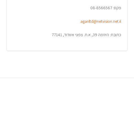
פקס: 08-8566567
aganltd@netvision.net.il
כתובת: היוזמה 39, א.ת. צפוני אשדוד, 77141