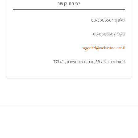
יצירת קשר
טלפון: 08-8566564
פקס: 08-8566567
aganltd@netvision.net.il
כתובת: היוזמה 39, א.ת. צפוני אשדוד, 77141