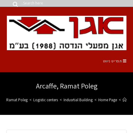
תפריט ניווט
Arcaffe, Ramat Poleg
affe, Ramat Poleg
>
Logistic centers
>
Indusrtial Building
>
Home Page
>