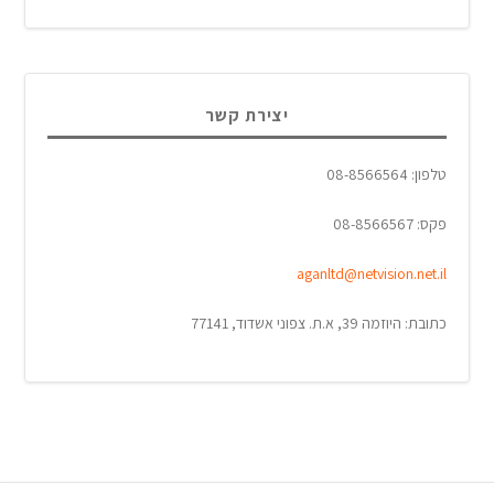
יצירת קשר
טלפון: 08-8566564
פקס: 08-8566567
aganltd@netvision.net.il
כתובת: היוזמה 39, א.ת. צפוני אשדוד, 77141