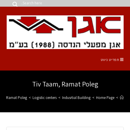
תפריט ניווט
Tiv Taam, Ramat Poleg
aam, Ramat Poleg
>
Logistic centers
>
Indusrtial Building
>
Home Page
>